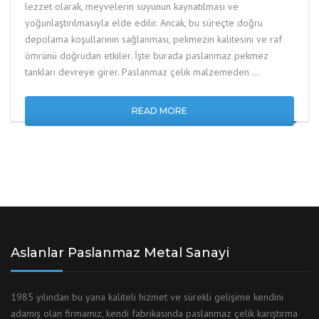
lezzet olarak, meyvelerin suyunun kaynatılması ve
yoğunlaştırılmasıyla elde edilir. Ancak, bu süreçte doğru
depolama koşullarının sağlanması, pekmezin kalitesini ve raf
ömrünü doğrudan etkiler. İşte burada paslanmaz pekmez
tankları devreye girer. Paslanmaz çelik malzemeden …
READ MORE
Aslanlar Paslanmaz Metal Sanayi
1985 yılından bu yana kaliteli hizmet ve sürekli gelişime kendini
adamış olan firmamız, kendi fabrikasında paslanmaz çelik karıştırma