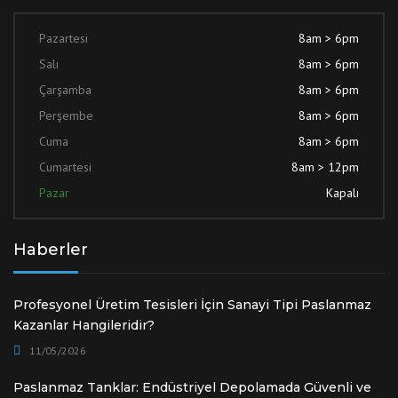
Pazartesi
8am > 6pm
Salı
8am > 6pm
Çarşamba
8am > 6pm
Perşembe
8am > 6pm
Cuma
8am > 6pm
Cumartesi
8am > 12pm
Pazar
Kapalı
Haberler
Profesyonel Üretim Tesisleri İçin Sanayi Tipi Paslanmaz
Kazanlar Hangileridir?
11/05/2026
Paslanmaz Tanklar: Endüstriyel Depolamada Güvenli ve