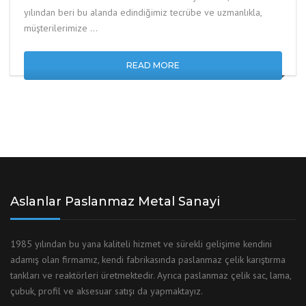
yılından beri bu alanda edindiğimiz tecrübe ve uzmanlıkla,
müşterilerimize …
READ MORE
Aslanlar Paslanmaz Metal Sanayi
1985 yılından bu yana kaliteli hizmet ve sürekli gelişime kendini
adamış olan firmamız, kendi fabrikasında paslanmaz çelik karıştırma
tankları ve reaktörleri üretmektedir. Ayrıca paslanmaz çelik sac, lama,
çubuk, profil ve aksesuar satışı da yapmaktayız.