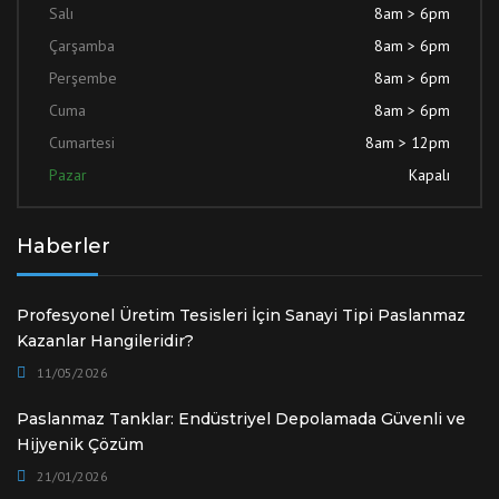
Salı
8am > 6pm
Çarşamba
8am > 6pm
Perşembe
8am > 6pm
Cuma
8am > 6pm
Cumartesi
8am > 12pm
Pazar
Kapalı
Haberler
Profesyonel Üretim Tesisleri İçin Sanayi Tipi Paslanmaz
Kazanlar Hangileridir?
11/05/2026
Paslanmaz Tanklar: Endüstriyel Depolamada Güvenli ve
Hijyenik Çözüm
21/01/2026