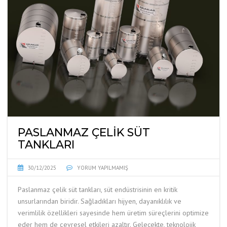
PASLANMAZ ÇELIK SÜT
TANKLARI
30/12/2025
YORUM YAPILMAMIŞ
Paslanmaz çelik süt tankları, süt endüstrisinin en kritik
unsurlarından biridir. Sağladıkları hijyen, dayanıklılık ve
verimlilik özellikleri sayesinde hem üretim süreçlerini optimize
eder hem de çevresel etkileri azaltır. Gelecekte, teknolojik