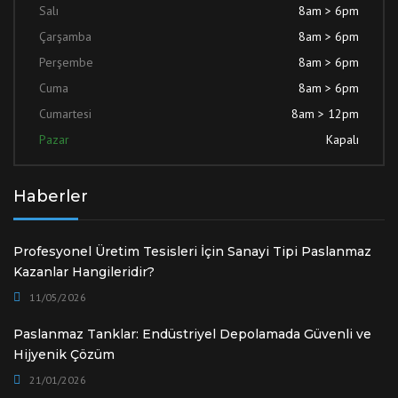
Salı
8am > 6pm
Çarşamba
8am > 6pm
Perşembe
8am > 6pm
Cuma
8am > 6pm
Cumartesi
8am > 12pm
Pazar
Kapalı
Haberler
Profesyonel Üretim Tesisleri İçin Sanayi Tipi Paslanmaz
Kazanlar Hangileridir?
11/05/2026
Paslanmaz Tanklar: Endüstriyel Depolamada Güvenli ve
Hijyenik Çözüm
21/01/2026