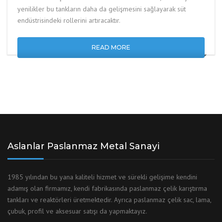
yenilikler bu tankların daha da gelişmesini sağlayarak süt
endüstrisindeki rollerini artıracaktır.
READ MORE
Aslanlar Paslanmaz Metal Sanayi
1985 yılından bu yana kaliteli hizmet ve sürekli gelişime kendini
adamış olan firmamız, kendi fabrikasında paslanmaz çelik karıştırma
tankları ve reaktörleri üretmektedir. Ayrıca paslanmaz çelik sac, lama,
çubuk, profil ve aksesuar satışı da yapmaktayız.