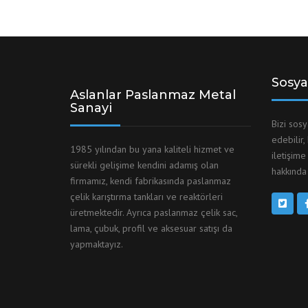
Sosya
Aslanlar Paslanmaz Metal
Sanayi
Bizi sos
edebilir,
1985 yılından bu yana kaliteli hizmet ve
iletişime
sürekli gelişime kendini adamış olan
hakkında 
firmamız, kendi fabrikasında paslanmaz
çelik karıştırma tankları ve reaktörleri
üretmektedir. Ayrıca paslanmaz çelik sac,
lama, çubuk, profil ve aksesuar satışı da
yapmaktayız.