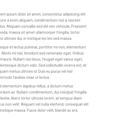
em ipsum dolor sit amet, consectetur adipiscing elit.
uris a enim aliquam, condimentum nisl a, laoreet
tus. Aliquam convallis sed elit nec vehicula. Praesent
vida, massa sit amet ullamcorper fringilla, tortor
c ultrices dui, in tristique leo leo sed massa.
sque et lectus pulvinar, porttitor mi non, elementum
. Morbi mi nisl, tincidunt sed venenatis eget, finibus
mauris. Nullam nisi lacus, feugiat eget varius eget,
lentesque dictum odio. Sed sollicitudin viverra est, at
quam metus ultrices id. Duis eu purus vel nisl
modo facilisis vitae ut lectus.
d elementum dapibus tellus, a dictum metus
erdum ac. Nullam condimentum, dui volutpat fringilla
estie, libero tortor ultrices lorem, at tempus diam
us non velit. Aliquam vel nulla eleifend, consequat elit
 tristique massa. Fusce dolor velit, blandit ac era.