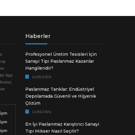
Haberler
ir.
Profesyonel Üretim Tesisleri İçin
saj
Sanayi Tipi Paslanmaz Kazanlar
unu
Hangileridir?
hats App
11/05/2026
irsiniz.
şim
Paslanmaz Tanklar: Endüstriyel
Depolamada Güvenli ve Hijyenik
Çözüm
21/01/2026
 6pm
 6pm
En İyi Paslanmaz Karıştırıcı Sanayi
 6pm
Tipi Mikser Nasıl Seçilir?