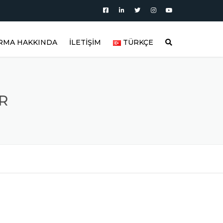
İRMA HAKKINDA
İLETİŞİM
TÜRKÇE
AKKIMIZDA
العربية
BLOG
DEUTSCH
R
AKTÖRLER
RÜN KATEGORILERI
ENGLISH
OLAR
RÜN VIDEOLARI
ESPAÑOL
TIRICI
RÜN GALERISI
FRANÇAIS
REFERANSLAR
РУССКИЙ
LAR
IK SORULAN SORULAR
TÜRKÇE
NLER
FITTING MALZEMELER