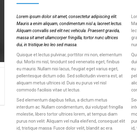
FILTRELER
Lorem ipsum dolor sit amet, consectetur adipiscing elit.
Lor
Mauris a enim aliquam, condimentum nisl a, laoreet lectus.
Ma
Aliquam convallis sed elit nec vehicula. Praesent gravida,
lec
massa sit amet ullamcorper fringilla, tortor nunc ultrices
gra
dui, in tristique leo leo sed massa.
nun
Quisque et lectus pulvinar, porttitor mi non, elementum
Qui
dui. Morbi mi nisl, tincidunt sed venenatis eget, finibus
dui
eu mauris. Nullam nisi lacus, feugiat eget varius eget,
eu 
pellentesque dictum odio. Sed sollicitudin viverra est, at
pel
aliquam metus ultrices id. Duis eu purus vel nisl
ali
commodo facilisis vitae ut lectus.
com
Sed elementum dapibus tellus, a dictum metus
Se
interdum ac. Nullam condimentum, dui volutpat fringilla
int
molestie, libero tortor ultrices lorem, at tempus diam
mol
purus non velit. Aliquam vel nulla eleifend, consequat elit
pur
id, tristique massa. Fusce dolor velit, blandit ac era.
id,