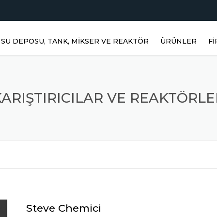
SU DEPOSU, TANK, MIKSER VE REAKTÖR
ÜRÜNLER
F
YATAY DEPOLAR
H
DIKEY DEPOLAR
KARIŞTIRICILAR VE REAKTÖRLE
PASLANMAZ RE
Ü
PRIZMATIK DEP
Ü
PASLANMAZ KARIŞ
Ü
MIKSERLER
TOZ KARIŞTIRICI
Steve Chemici
S
PASLANMAZ ÜRÜ