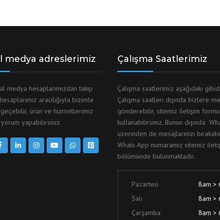
l medya adreslerimiz
Çalışma Saatlerimiz
yal medya hesaplarımızdan takip
Çalışma saatlerimiz aşağıdaki gibid
 hesaplarımız aracılığıyla bizimle
Çalışma saatleri dışında bizlere me
 geçebilir, ürün ve hizmetlerimiz
gönderebilir, sitemiz iletişim form
yorum yapabilirsiniz.
kullanabilirsiniz. Bunun dışında W
üzerinden de mesajlarınızı bırakabil
Whats App numaramız sitemiz ileti
bölümünde bulunmaktadır.
Pazartesi
8am >
Salı
8am >
Çarşamba
8am >