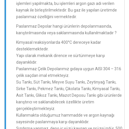
işlemleri yapılmakta, bu işlemleri argon gazı adı verilen
kaynak ile birleştirilmektedir. Bu gaz ile yapılan üretimde
paslanmaz özelliğini vermektedir.
Paslanmaz Depolar hangi ürünlerin depolanmasında,
karıştırılmasında veya saklanmasında kullanılmaktadır ?
Kimyasal reaksiyonlarda 400°C dereceye kadar
desteklemektedir.
Yapı olarak mekanik dirence ve sürtünmeye karşı
dayanıklıdır.
Paslanmaz Çelik Depolarımız gıdaya uygun AISI 304 – 316
çelik saçdan imal etmekteyiz.
Su Tankı, Süt Tankı, Meyve Suyu Tankı, Zeytinyağ Tankı,
Sirke Tankı, Pekmez Tankı, Çikolata Tankı, Kimyasal Tankı,
Asit Tankı, Glikoz Tankı, Mazot Deposu Tankı gibi ürünlerde
karıştırıcı ve saklanabilecek özellikte üretim
gerçekleştirmekteyiz.
Kullanmakta olduğumuz hammadde ve argon kaynağı
sayesinde paslanmaya karşı dayanıklıdır.
Sızdırma yapmaz, depo iç yüzü kaygan ve prüzsüzdür, 500