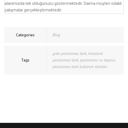
alanımızda tek olduğunuzu göstermektedir. Daima müşteri odaklı
çalışmalar gerçekleştirmektedir.
Categories
Blog
gıda paslanmaz tank
,
kimyasal
Tags
paslanmaz tank
,
paslanmaz su deposu
,
paslanmaz tank kullanım alanları